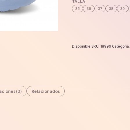
TALLA
cantidad
35
36
37
38
39
Disponible
SKU:
18996
Categoría
aciones (0)
Relacionados