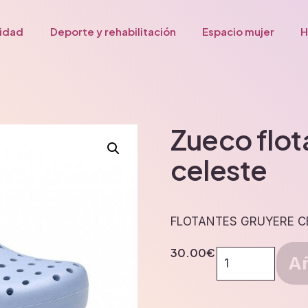
lidad
Deporte y rehabilitación
Espacio mujer
H
Zueco flot
celeste
FLOTANTES GRUYERE C
30.00
€
Zueco
Añ
flotantes
gruyere
celeste