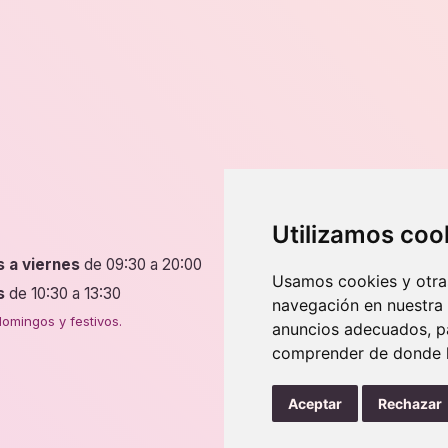
ones
opciones
se
en
pueden
r
elegir
en
la
na
página
de
ucto
producto
Dirección
Utilizamos coo
s a viernes
de 09:30 a 20:00
P.º de Fernando el Católic
Usamos cookies y otras
50009 Zaragoza
s
de 10:30 a 13:30
navegación en nuestra
4 tiendas en Zaragoza.
omingos y festivos.
anuncios adecuados, pa
comprender de donde ll
Aceptar
Rechazar
Ley de cookies
Nota legal