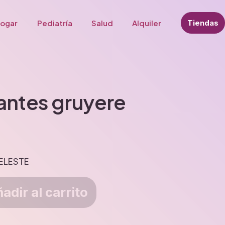
ogar
Pediatría
Salud
Alquiler
Tiendas
antes gruyere
ELESTE
adir al carrito