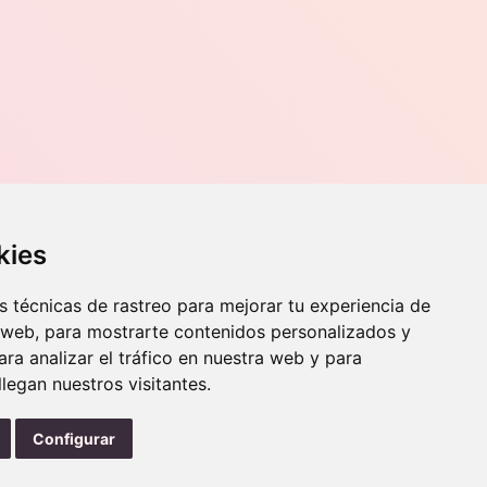
opciones
se
pueden
elegir
en
la
página
de
producto
Contacto
kies
o, 70,
Teléfono
976 56 89 94
 técnicas de rastreo para mejorar tu experiencia de
Whatsapp
 web, para mostrarte contenidos personalizados y
info@zaraorto.com
ra analizar el tráfico en nuestra web y para
egan nuestros visitantes.
Configurar
instag
Protección de datos
Términos y condiciones