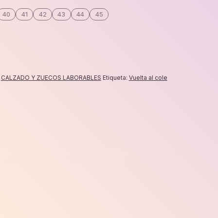
40
41
42
43
44
45
:
CALZADO Y ZUECOS LABORABLES
Etiqueta:
Vuelta al cole