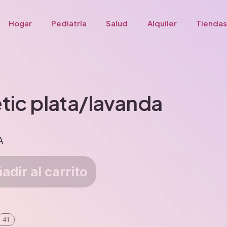
Hogar
Pediatría
Salud
Alquiler
Tiendas
tic plata/lavanda
A
adir al carrito
41