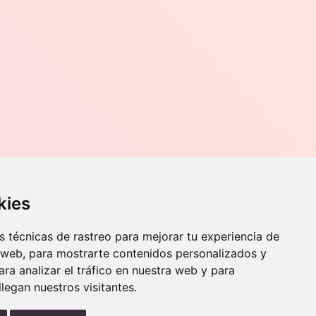
variantes.
Las
opciones
se
pueden
elegir
en
la
página
de
producto
Contacto
kies
o, 70,
Teléfono
976 56 89 94
 técnicas de rastreo para mejorar tu experiencia de
Whatsapp
 web, para mostrarte contenidos personalizados y
info@zaraorto.com
ra analizar el tráfico en nuestra web y para
egan nuestros visitantes.