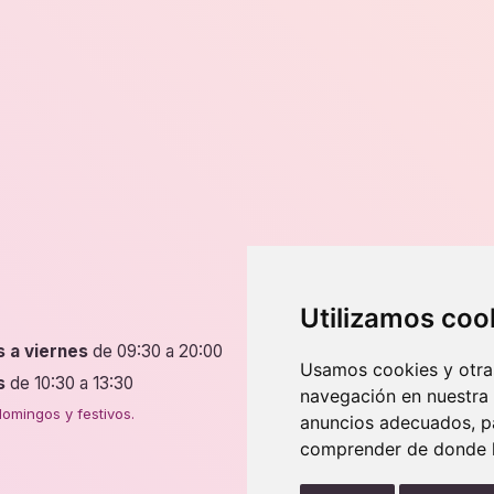
ntes.
variantes.
Las
ones
opciones
se
en
pueden
r
elegir
en
la
na
página
de
ucto
producto
Dirección
Utilizamos coo
s a viernes
de 09:30 a 20:00
P.º de Fernando el Católic
Usamos cookies y otras
50009 Zaragoza
s
de 10:30 a 13:30
navegación en nuestra
4 tiendas en Zaragoza.
omingos y festivos.
anuncios adecuados, pa
comprender de donde ll