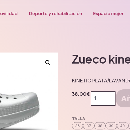
ovilidad
Deporte y rehabilitación
Espacio mujer
Zueco kine
KINETIC PLATA/LAVAND
38.00
€
Zueco
Añ
kinetic
plata/lavanda
cantidad
TALLA
36
37
38
39
40