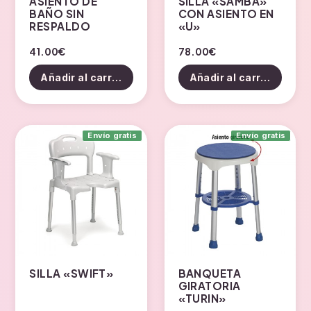
ASIENTO DE
SILLA «SAMBA»
BAÑO SIN
CON ASIENTO EN
RESPALDO
«U»
41.00
€
78.00
€
Añadir al carrito
Añadir al carrito
Envío gratis
Envío gratis
SILLA «SWIFT»
BANQUETA
GIRATORIA
«TURIN»