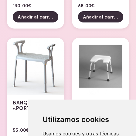
130.00
€
68.00
€
Añadir al carrito
Añadir al carrito
BANQUETA
ASIENTO DUCHA
«PORTOFINO»
EN U SIN RUEDAS Y
CON ALGURA
Utilizamos cookies
REGULALE
53.00
€
40.00
€
Usamos cookies y otras técnicas