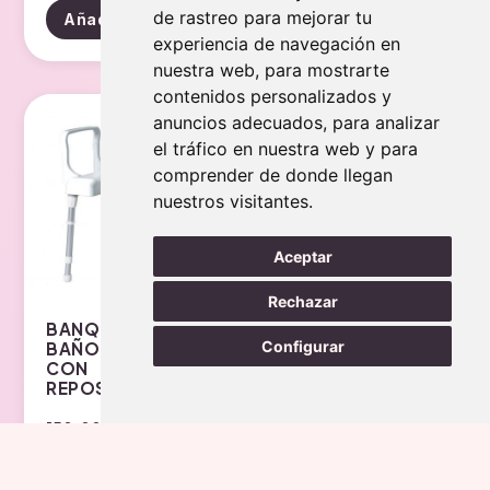
de rastreo para mejorar tu
Añadir al carrito
Añadir al carrito
experiencia de navegación en
nuestra web, para mostrarte
contenidos personalizados y
Envío gratis
Envío gratis
anuncios adecuados, para analizar
el tráfico en nuestra web y para
comprender de donde llegan
nuestros visitantes.
Aceptar
Rechazar
BANQUETA DE
SILLA PARA
Configurar
BAÑO CANNES
DUCHA Y W.C.
CON
REPOSABRAZOS
150.00
€
138.00
€
Añadir al carrito
Añadir al carrito