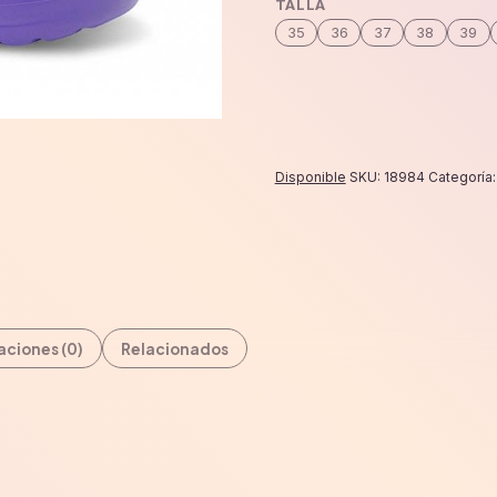
TALLA
cantidad
35
36
37
38
39
Disponible
SKU:
18984
Categoría
aciones (0)
Relacionados