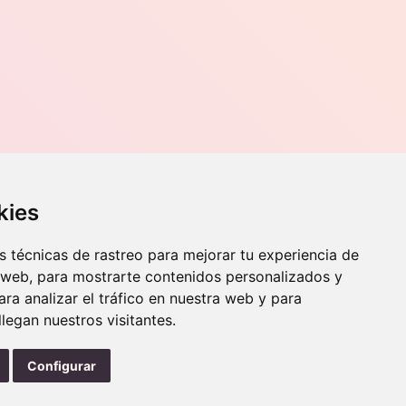
opciones
se
pueden
elegir
en
la
página
de
producto
Contacto
kies
o, 70,
Teléfono
976 56 89 94
 técnicas de rastreo para mejorar tu experiencia de
Whatsapp
 web, para mostrarte contenidos personalizados y
info@zaraorto.com
ra analizar el tráfico en nuestra web y para
egan nuestros visitantes.
Configurar
instag
Protección de datos
Términos y condiciones