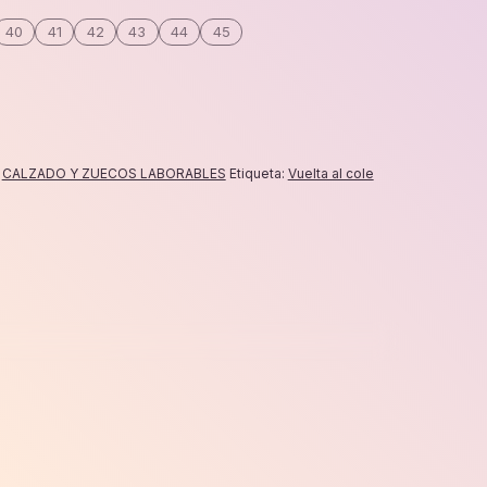
40
41
42
43
44
45
:
CALZADO Y ZUECOS LABORABLES
Etiqueta:
Vuelta al cole