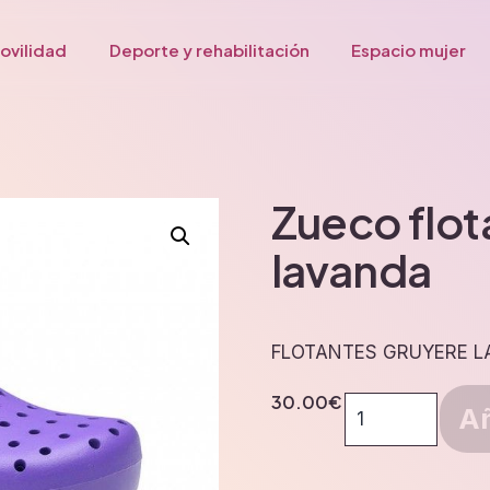
ovilidad
Deporte y rehabilitación
Espacio mujer
Zueco flot
lavanda
FLOTANTES GRUYERE 
30.00
€
Zueco
Añ
flotantes
gruyere
lavanda