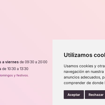
ones
opciones
se
en
pueden
r
elegir
en
la
na
página
de
ucto
producto
Dirección
Utilizamos coo
s a viernes
de 09:30 a 20:00
P.º de Fernando el Católic
Usamos cookies y otras
50009 Zaragoza
s
de 10:30 a 13:30
navegación en nuestra
4 tiendas en Zaragoza.
omingos y festivos.
anuncios adecuados, pa
comprender de donde ll
Aceptar
Rechazar
Ley de cookies
Nota legal