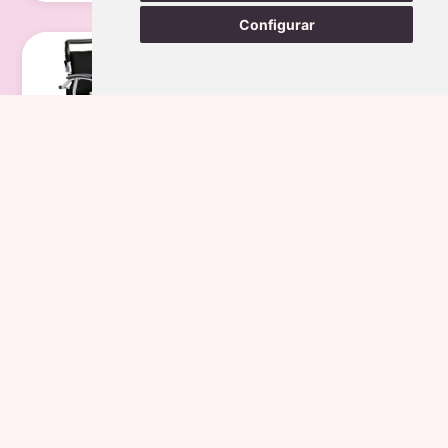
Configurar
I-GO®
GO CHAIR
Consultar precio
Consultar precio
Leer más
Leer más