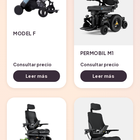
MODEL F
PERMOBIL M1
Consultar precio
Consultar precio
Leer más
Leer más