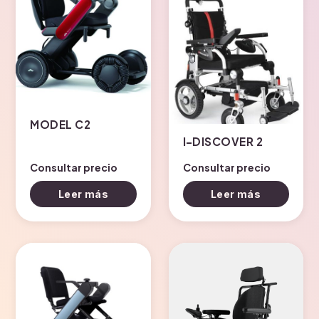
MODEL C2
I-DISCOVER 2
Consultar precio
Consultar precio
Leer más
Leer más