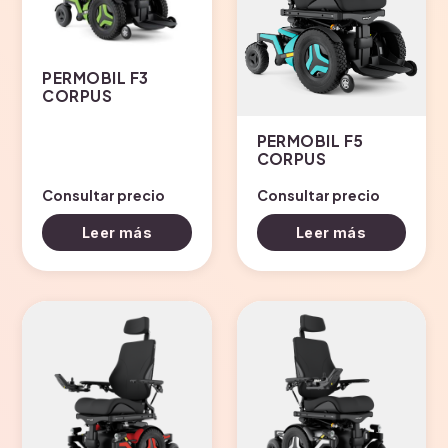
PERMOBIL F3
CORPUS
PERMOBIL F5
CORPUS
Consultar precio
Consultar precio
Leer más
Leer más