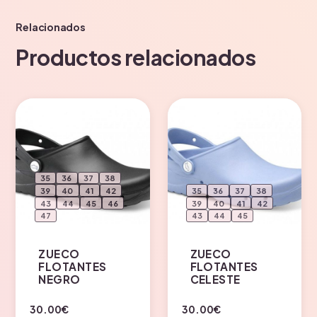
Relacionados
Productos relacionados
35
36
37
38
39
40
41
42
35
36
37
38
43
44
45
46
39
40
41
42
47
43
44
45
ZUECO
ZUECO
FLOTANTES
FLOTANTES
NEGRO
CELESTE
Este
Este
30.00
€
30.00
€