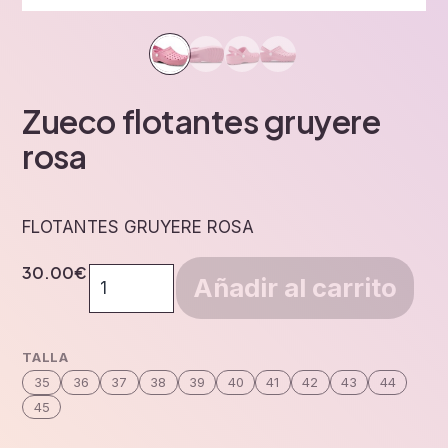
Zueco flotantes gruyere
rosa
FLOTANTES GRUYERE ROSA
30.00
€
Zueco
Añadir al carrito
flotantes
gruyere
rosa
TALLA
cantidad
35
36
37
38
39
40
41
42
43
44
45