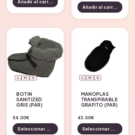
Añadir al carrito
Añadir al carrito
L
M
S
L
M
S
BOTIN
MANOPLAS
SANITIZED
TRANSPIRABLE
GRIS (PAR)
GRAFITO (PAR)
Este
Este
54.00
€
43.00
€
producto
producto
Seleccionar opciones
Seleccionar opciones
tiene
tiene