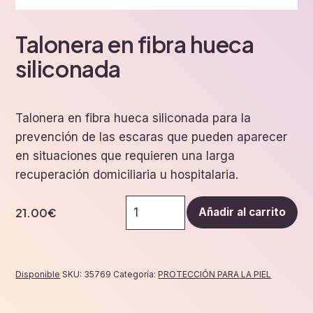
Talonera en fibra hueca
siliconada
Talonera en fibra hueca siliconada para la
prevención de las escaras que pueden aparecer
en situaciones que requieren una larga
recuperación domiciliaria u hospitalaria.
Talonera
21.00
€
Añadir al carrito
en
fibra
hueca
siliconada
Disponible
SKU:
35769
Categoría:
PROTECCIÓN PARA LA PIEL
cantidad