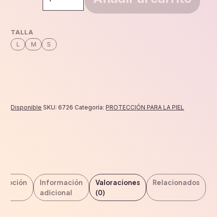
transpirable
grafito
(par)
TALLA
cantidad
L
M
S
Disponible
SKU:
6726
Categoría:
PROTECCIÓN PARA LA PIEL
cripción
Información
Valoraciones
Relacionados
adicional
(0)