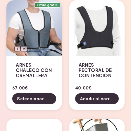
Envío gratis
1
2
ARNES
ARNES
CHALECO CON
PECTORAL DE
CREMALLERA
CONTENCION
Este
67.00
€
40.00
€
producto
Seleccionar opciones
Añadir al carrito
tiene
múltiples
variantes.
Las