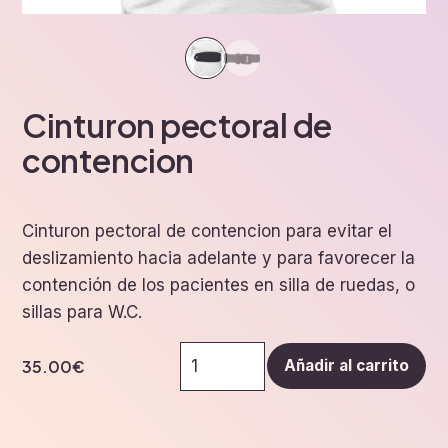
Cinturon pectoral de
contencion
Cinturon pectoral de contencion para evitar el
deslizamiento hacia adelante y para favorecer la
contención de los pacientes en silla de ruedas, o
sillas para W.C.
Cinturon
35.00
€
Añadir al carrito
pectoral
de
contencion