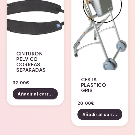
opciones
se
pueden
elegir
en
la
página
de
CINTURON
PELVICO
producto
CORREAS
SEPARADAS
CESTA
32.00
€
PLASTICO
GRIS
Añadir al carrito
20.00
€
Añadir al carrito