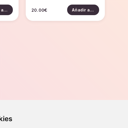
20.00
€
Añadir al carrito
Añadir al carrito
Contacto
kies
o, 70,
Teléfono
976 56 89 94