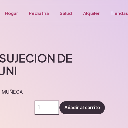
Hogar
Pediatría
Salud
Alquiler
Tiendas
 SUJECION DE
UNI
E MUÑECA
ARNES
Añadir al carrito
DE
SUJECION
DE