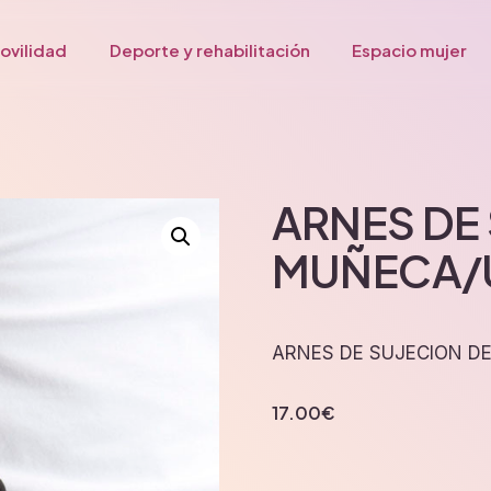
ovilidad
Deporte y rehabilitación
Espacio mujer
ARNES DE
MUÑECA/
ARNES DE SUJECION D
17.00
€