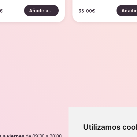
€
33.00
€
Añadir al carrito
Dirección
Utilizamos coo
s a viernes
de 09:30 a 20:00
P.º de Fernando el Católic