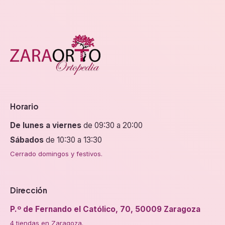
página
de
de
producto
producto
Horario
De lunes a viernes
de 09:30 a 20:00
Sábados
de 10:30 a 13:30
Cerrado domingos y festivos.
Dirección
P.º de Fernando el Católico, 70, 50009 Zaragoza
4 tiendas en Zaragoza.