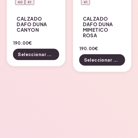
la
la
40
41
41
página
página
de
de
CALZADO
CALZADO
DAFO DUNA
DAFO DUNA
producto
producto
CANYON
MIMETICO
ROSA
Este
190.00
€
Este
190.00
€
producto
Seleccionar opciones
producto
tiene
Seleccionar opciones
tiene
múltiples
múltiples
variantes.
variantes.
Las
Las
opciones
opciones
se
se
pueden
pueden
elegir
elegir
en
en
la
la
página