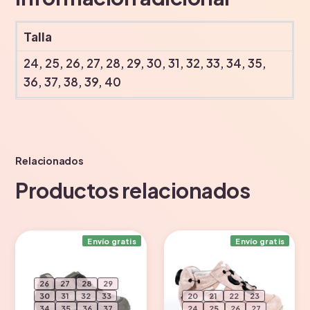
Talla
24, 25, 26, 27, 28, 29, 30, 31, 32, 33, 34, 35,
36, 37, 38, 39, 40
Relacionados
Productos relacionados
Envío gratis
Envío gratis
26
27
28
29
30
31
32
33
20
21
22
23
34
35
36
37
24
25
26
27