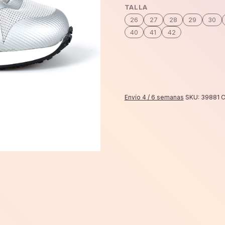
bianco
TALLA
cantidad
26
27
28
29
30
40
41
42
Envío 4 / 6 semanas
SKU:
39881
C