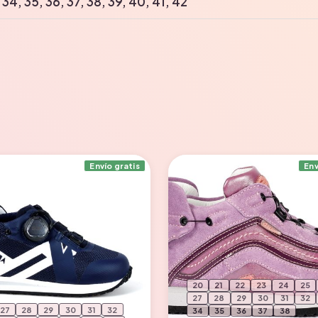
, 34, 35, 36, 37, 38, 39, 40, 41, 42
Envío gratis
Env
20
21
22
23
24
25
27
28
29
30
31
32
27
28
29
30
31
32
34
35
36
37
38