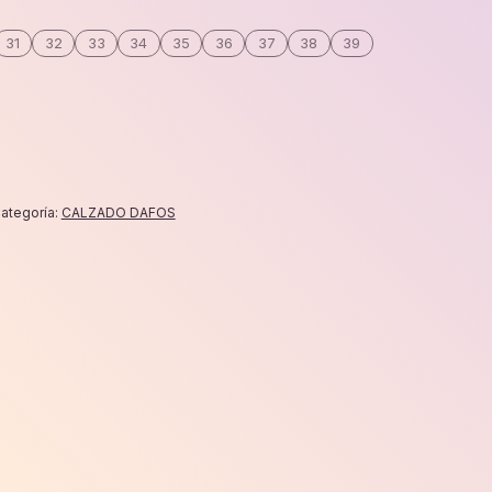
31
32
33
34
35
36
37
38
39
ategoría:
CALZADO DAFOS