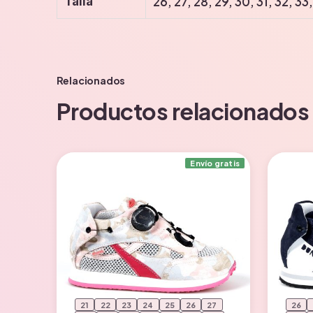
26, 27, 28, 29, 30, 31, 32, 33
Talla
Relacionados
Productos relacionados
Envío gratis
21
22
23
24
25
26
27
26