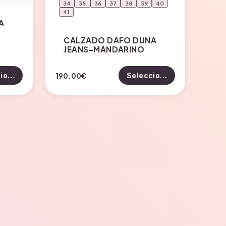
34
35
36
37
38
39
40
41
A
CALZADO DAFO DUNA
JEANS-MANDARINO
Este
190.00
€
Seleccionar opciones
Seleccionar opciones
producto
tiene
múltiples
variantes.
Las
opciones
se
pueden
elegir
en
la