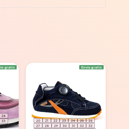
ío gratis
Envío gratis
26
20
21
22
23
24
25
26
33
27
28
29
30
31
32
33