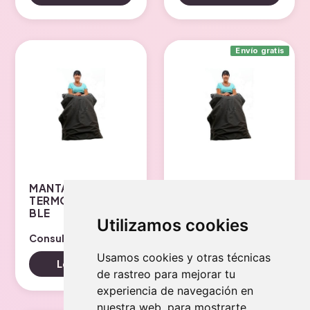
tiene
múltiples
variantes.
Envío gratis
Las
opciones
se
pueden
elegir
en
la
MANTA
MANTA TERMO.
página
TERMO.IMPERMEA
IMPERMEABLE
de
BLE
T/XL 120×130
Utilizamos cookies
producto
Consultar precio
80.00
€
Usamos cookies y otras técnicas
Leer más
Añadir al carrito
de rastreo para mejorar tu
experiencia de navegación en
nuestra web, para mostrarte