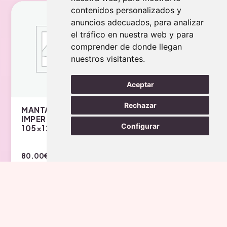
contenidos personalizados y
Envío gratis
Envío gratis
anuncios adecuados, para analizar
el tráfico en nuestra web y para
comprender de donde llegan
nuestros visitantes.
Aceptar
30
32
36
38
Rechazar
MANTA TERMO.
ROSE GOLD
IMPERMEABLE T/L
UNICORN BILLY
Configurar
105×120
CLASSIC LACE
HIGH TOPS
80.00
€
Este
150.00
€
producto
Añadir al carrito
Seleccionar opciones
tiene
múltiples
variantes.
Envío gratis
Las