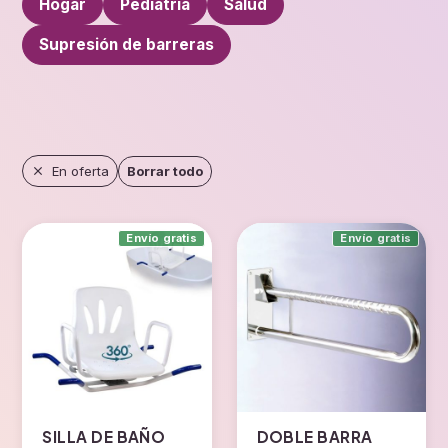
Hogar
Pediatría
Salud
Supresión de barreras
En oferta
Borrar todo
Envío gratis
Envío gratis
SILLA DE BAÑO
DOBLE BARRA