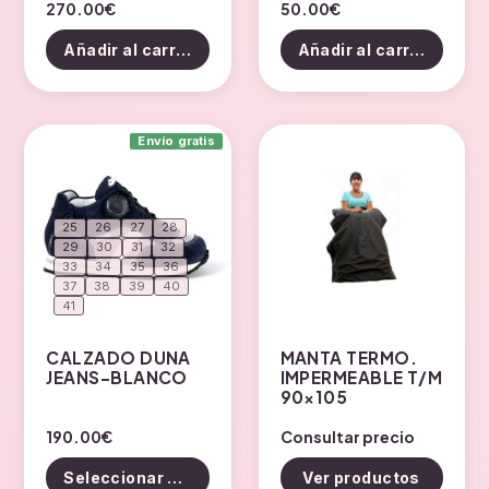
270.00
€
50.00
€
Añadir al carrito
Añadir al carrito
Envío gratis
25
26
27
28
29
30
31
32
33
34
35
36
37
38
39
40
41
CALZADO DUNA
MANTA TERMO.
JEANS-BLANCO
IMPERMEABLE T/M
90×105
Este
190.00
€
Consultar precio
producto
Seleccionar opciones
Ver productos