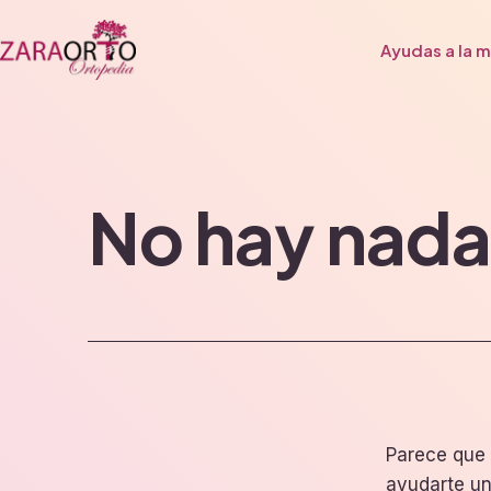
Saltar
al
Ayudas a la m
contenido
Zaraorto
No hay nada
Parece que 
ayudarte u