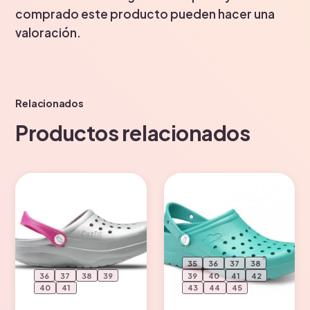
comprado este producto pueden hacer una
valoración.
Relacionados
Productos relacionados
35
36
37
38
36
37
38
39
39
40
41
42
40
41
43
44
45