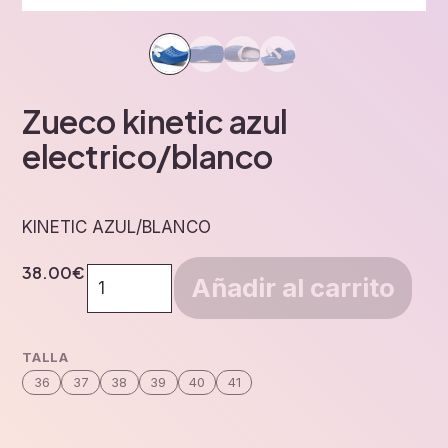
Zueco kinetic azul
electrico/blanco
KINETIC AZUL/BLANCO
38.00
€
Zueco
Añadir al carrito
kinetic
azul
electrico/blanco
TALLA
cantidad
36
37
38
39
40
41