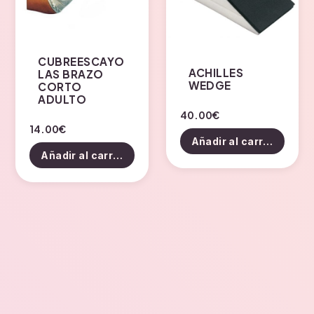
elegir
la
en
página
la
de
página
CUBREESCAYO
producto
de
ACHILLES
LAS BRAZO
WEDGE
CORTO
producto
ADULTO
40.00
€
14.00
€
Añadir al carrito
Añadir al carrito