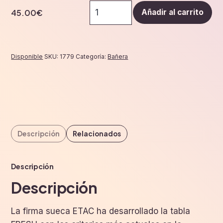
Tabla
45.00
€
Añadir al carrito
para
bañera
"fresh"
larga
Disponible
SKU:
1779
Categoría:
Bañera
74x30
cm.
cantidad
Descripción
Relacionados
Descripción
Descripción
La firma sueca ETAC ha desarrollado la tabla