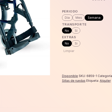
PERIODO
Día
Mes
Semana
TRANSPORTE
No
Sí
EXTRAS
No
Si
Limpiar
Disponible
SKU:
6859-1
Categorí
Sillas de ruedas
Etiqueta:
Alquiler