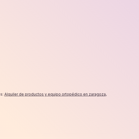
grandes
cantidad
as:
Alquiler de productos y equipo ortopédico en zaragoza
,