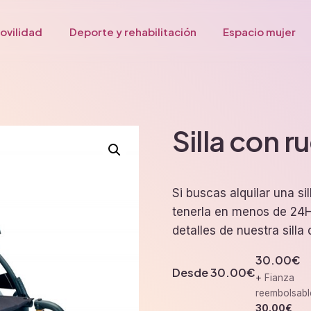
ovilidad
Deporte y rehabilitación
Espacio mujer
Silla con 
Si buscas alquilar una s
tenerla en menos de 24H
detalles de nuestra silla
30.00
€
Desde
30.00
€
+
Fianza
reembolsabl
30.00
€