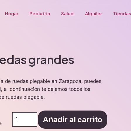
Hogar
Pediatría
Salud
Alquiler
Tiendas
ruedas grandes
illa de ruedas plegable en Zaragoza, puedes
, a continuación te dejamos todos los
 de ruedas plegable.
Silla
Añadir al carrito
con
e:
ruedas