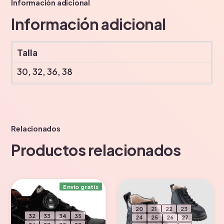
Información adicional
Información adicional
Talla
30, 32, 36, 38
Relacionados
Productos relacionados
Envío gratis
20
21
22
23
32
33
34
35
24
25
26
27