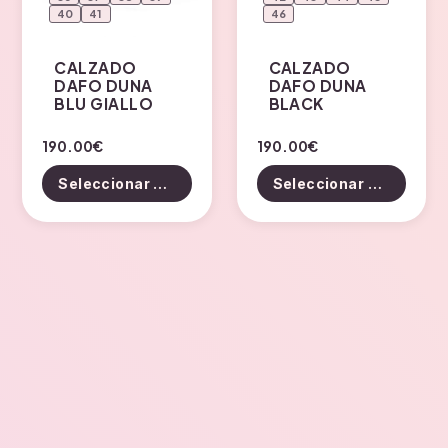
40
41
46
página
de
CALZADO
CALZADO
producto
DAFO DUNA
DAFO DUNA
BLU GIALLO
BLACK
Este
Este
190.00
€
190.00
€
producto
producto
Seleccionar opciones
Seleccionar opciones
tiene
tiene
múltiples
múltiples
variantes.
variantes.
Las
Las
opciones
opciones
se
se
pueden
pueden
elegir
elegir
en
en
la
la
página
página