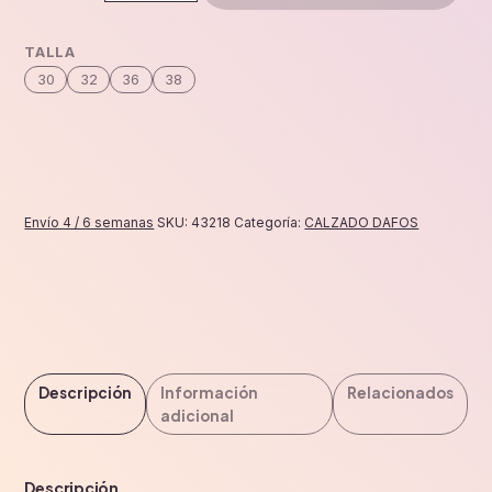
unicorn
billy
TALLA
classic
30
32
36
38
lace
high
tops
cantidad
Envío 4 / 6 semanas
SKU:
43218
Categoría:
CALZADO DAFOS
Descripción
Información
Relacionados
adicional
Descripción