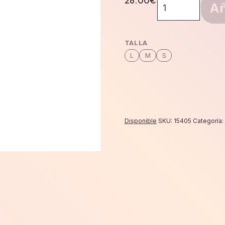
26.00
€
Rodillera
Añ
elastica
gel
pad
TALLA
y
L
M
S
flejes
cantidad
Disponible
SKU:
15405
Categoría: