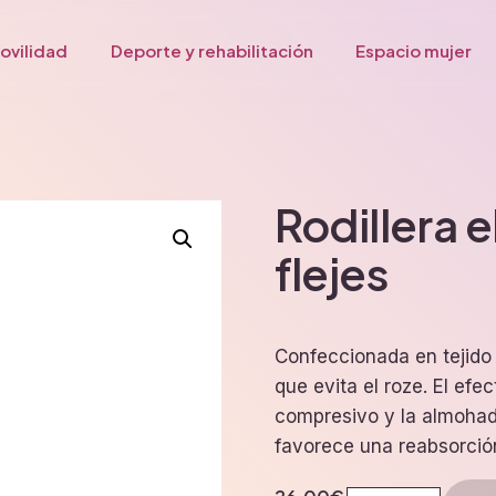
ovilidad
Deporte y rehabilitación
Espacio mujer
Rodillera e
flejes
Confeccionada en tejido 
que evita el roze. El efe
compresivo y la almohadil
favorece una reabsorci