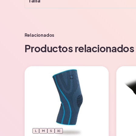
Talla
Relacionados
Productos relacionados
L
M
S
Xl