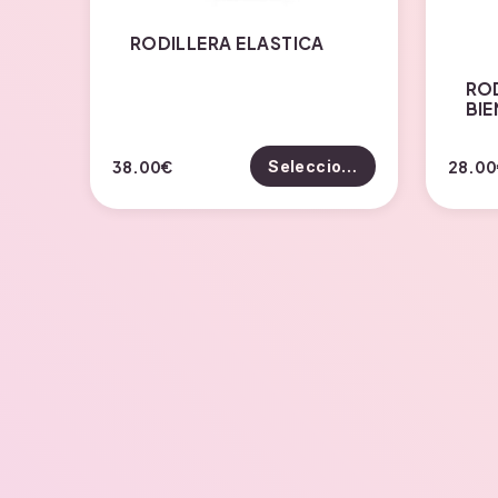
RODILLERA ELASTICA
ROD
BIE
Este
38.00
€
28.00
Seleccionar opciones
producto
tiene
múltiples
variantes.
Las
opciones
se
pueden
elegir
en
la