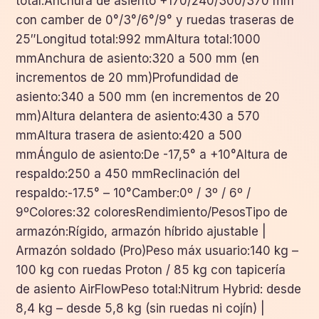
total:Anchura de asiento +170/240/300/370 mm
con camber de 0°/3°/6°/9° y ruedas traseras de
25″Longitud total:992 mmAltura total:1000
mmAnchura de asiento:320 a 500 mm (en
incrementos de 20 mm)Profundidad de
asiento:340 a 500 mm (en incrementos de 20
mm)Altura delantera de asiento:430 a 570
mmAltura trasera de asiento:420 a 500
mmÁngulo de asiento:De -17,5° a +10°Altura de
respaldo:250 a 450 mmReclinación del
respaldo:-17.5° – 10°Camber:0º / 3º / 6º /
9ºColores:32 coloresRendimiento/PesosTipo de
armazón:Rígido, armazón híbrido ajustable |
Armazón soldado (Pro)Peso máx usuario:140 kg –
100 kg con ruedas Proton / 85 kg con tapicería
de asiento AirFlowPeso total:Nitrum Hybrid: desde
8,4 kg – desde 5,8 kg (sin ruedas ni cojín) |