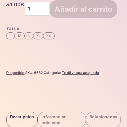
34.00
€
Pijama
Añadir al carrito
antipañal
largo
m/corta
TALLA
blanco
L
M
S
Xl
Xxl
cantidad
Disponible
SKU:
6662
Categoría:
Textil y ropa adaptada
Descripción
Información
Relacionados
adicional