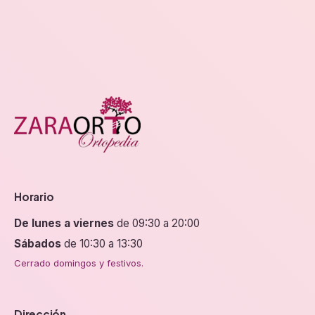
elegir
elegir
en
en
la
la
página
página
de
de
producto
producto
Horario
De lunes a viernes
de 09:30 a 20:00
Sábados
de 10:30 a 13:30
Cerrado domingos y festivos.
Dirección