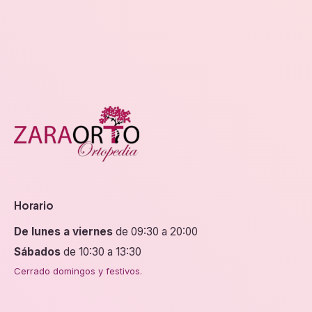
en
la
página
de
producto
Horario
De lunes a viernes
de 09:30 a 20:00
Sábados
de 10:30 a 13:30
Cerrado domingos y festivos.