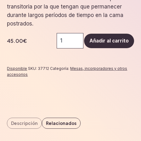
transitoria por la que tengan que permanecer
durante largos períodos de tiempo en la cama
postrados.
Mesita
45.00
€
Añadir al carrito
auxiliar
de
cama
''marron''
Disponible
SKU:
37712
Categoría:
Mesas, incorporadores y otros
cantidad
accesorios
Descripción
Relacionados