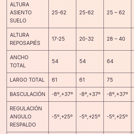
ALTURA
ASIENTO
25-62
25-62
25 – 62
SUELO
ALTURA
17-25
20-32
28 – 40
REPOSAPIÉS
ANCHO
54
54
64
TOTAL
LARGO TOTAL
61
61
75
BASCULACIÓN
-8º,+37º
-8º,+37º
-8º,+37º
REGULACIÓN
ANGULO
-5º,+25º
-5º,+25º
-5º,+25º
RESPALDO