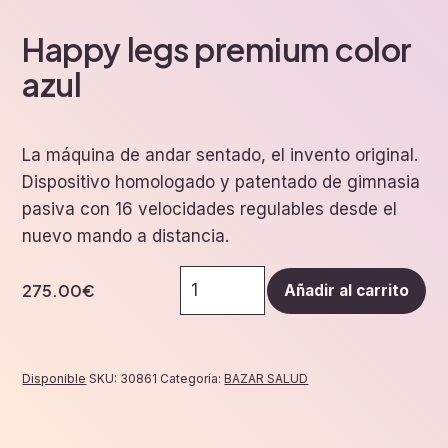
Happy legs premium color
azul
La máquina de andar sentado, el invento original.
Dispositivo homologado y patentado de gimnasia
pasiva con 16 velocidades regulables desde el
nuevo mando a distancia.
Happy
275.00
€
Añadir al carrito
legs
premium
color
azul
Disponible
SKU:
30861
Categoría:
BAZAR SALUD
cantidad