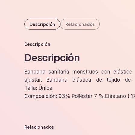
Descripción
Relacionados
Descripción
Descripción
Bandana sanitaria monstruos con elástico
transpirable, tolerancia a salpicaduras de lej
ajustar. Bandana elástica de tejido de p
Talla: Única
Composición: 93% Poliéster 7 % Elastano ( 1
Relacionados