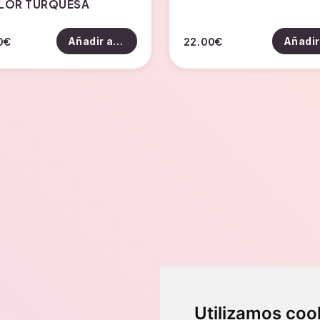
LOR TURQUESA
0
€
22.00
€
Añadir al carrito
Dirección
Utilizamos coo