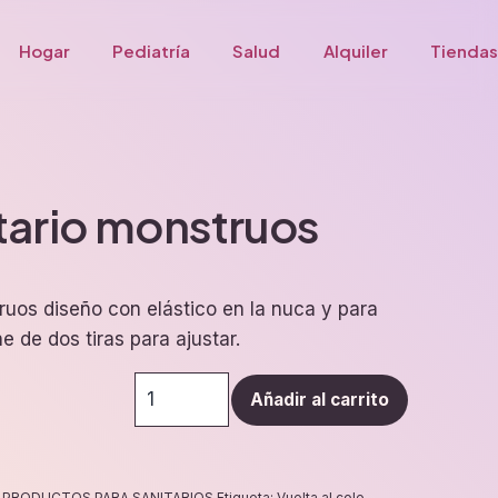
Hogar
Pediatría
Salud
Alquiler
Tiendas
tario monstruos
uos diseño con elástico en la nuca y para
de dos tiras para ajustar.
Gorro
Añadir al carrito
sanitario
monstruos
cantidad
:
PRODUCTOS PARA SANITARIOS
Etiqueta:
Vuelta al cole