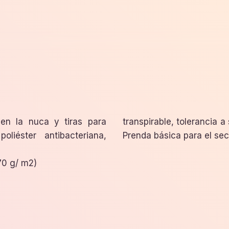
 en la nuca y tiras para
ía y de secado muy rápido.
oliéster antibacteriana,
Prenda básica para el sect
70 g/ m2)