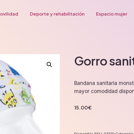
ovilidad
Deporte y rehabilitación
Espacio mujer
Gorro sani
Bandana sanitaria monstr
mayor comodidad dispone 
15.00
€
Disponible
SKU:
33910
Categoría