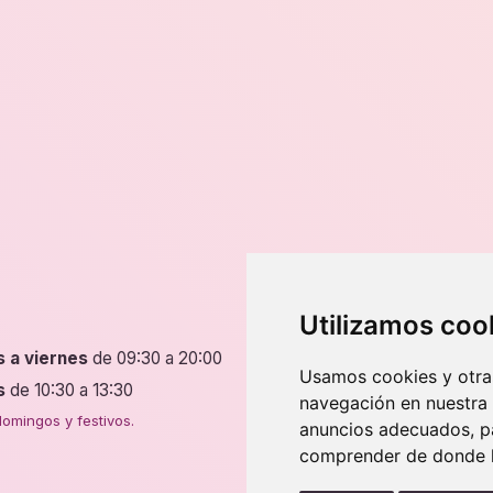
Dirección
Utilizamos coo
s a viernes
de 09:30 a 20:00
P.º de Fernando el Católic
Usamos cookies y otras
50009 Zaragoza
s
de 10:30 a 13:30
navegación en nuestra
4 tiendas en Zaragoza.
omingos y festivos.
anuncios adecuados, pa
comprender de donde ll