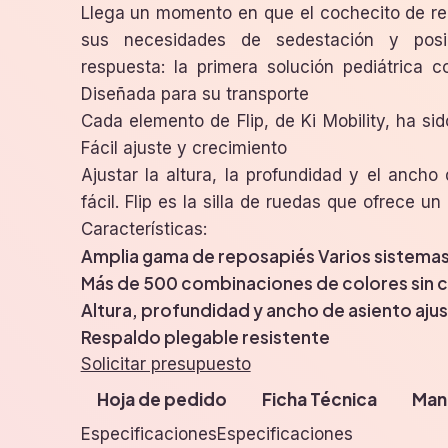
Llega un momento en que el cochecito de re
con la estética de un cochecito pero con la 
sus necesidades de sedestación y posic
respuesta: la primera solución pediátrica 
Diseñada para su transporte
Cada elemento de Flip, de Ki Mobility, ha si
Fácil ajuste y crecimiento
Ajustar la altura, la profundidad y el ancho
fácil. Flip es la silla de ruedas que ofrece 
Características:
Amplia gama de reposapiés
Varios sistema
Más de 500 combinaciones de colores sin 
Altura, profundidad y ancho de asiento aju
Respaldo plegable resistente
Solicitar presupuesto
Hoja de pedido
Ficha Técnica
Man
EspecificacionesEspecificaciones