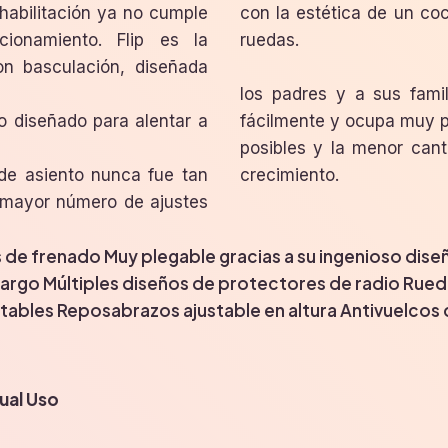
habilitación ya no cumple
tecnología de una silla de
ionamiento. Flip es la
ruedas.
con basculación, diseñada
los padres y a sus fami
do diseñado para alentar a
fácilmente y ocupa muy p
posibles y la menor cant
 de asiento nunca fue tan
crecimiento.
un mayor número de ajustes
s de frenado
Muy plegable gracias a su ingenioso dise
cargo
Múltiples diseños de protectores de radio
Rueda
stables
Reposabrazos ajustable en altura
Antivuelcos 
ual Uso