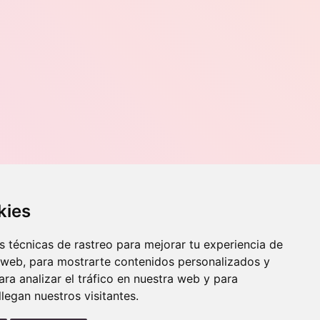
Contacto
kies
o, 70,
Teléfono
976 56 89 94
 técnicas de rastreo para mejorar tu experiencia de
Whatsapp
 web, para mostrarte contenidos personalizados y
info@zaraorto.com
ra analizar el tráfico en nuestra web y para
egan nuestros visitantes.