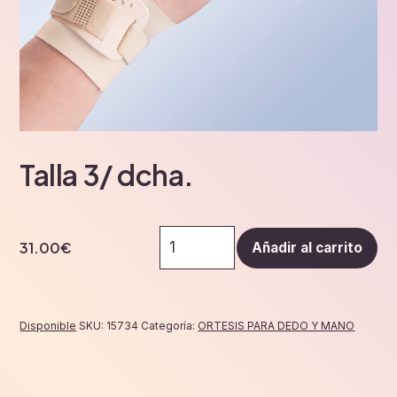
Talla 3/ dcha.
Talla
31.00
€
Añadir al carrito
3/
dcha.
cantidad
Disponible
SKU:
15734
Categoría:
ORTESIS PARA DEDO Y MANO