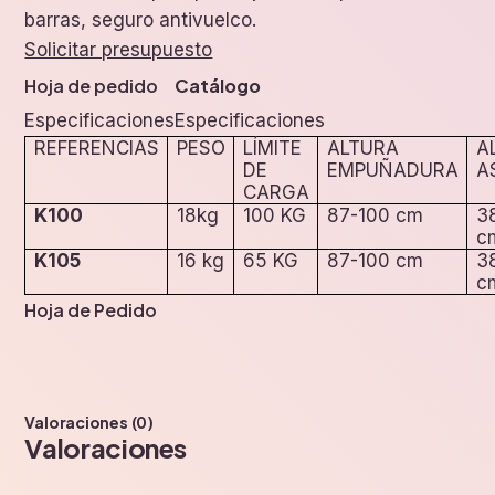
barras, seguro antivuelco.
Solicitar presupuesto
Hoja de pedido
Catálogo
EspecificacionesEspecificaciones
REFERENCIAS
PESO
LÍMITE
ALTURA
A
DE
EMPUÑADURA
A
CARGA
K100
18kg
100 KG
87-100 cm
3
c
K105
16 kg
65 KG
87-100 cm
3
c
Hoja de Pedido
Valoraciones (0)
Valoraciones