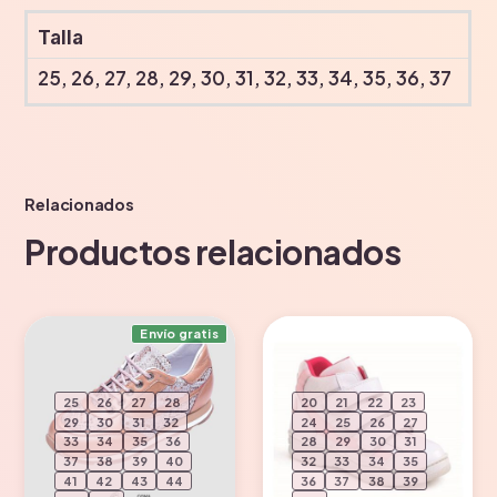
Talla
25, 26, 27, 28, 29, 30, 31, 32, 33, 34, 35, 36, 37
Relacionados
Productos relacionados
Envío gratis
25
26
27
28
20
21
22
23
29
30
31
32
24
25
26
27
33
34
35
36
28
29
30
31
37
38
39
40
32
33
34
35
41
42
43
44
36
37
38
39