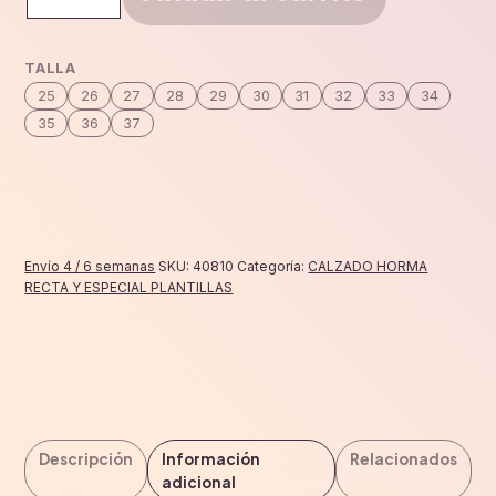
horma
recta
bota
TALLA
cantidad
25
26
27
28
29
30
31
32
33
34
35
36
37
Envío 4 / 6 semanas
SKU:
40810
Categoría:
CALZADO HORMA
RECTA Y ESPECIAL PLANTILLAS
Descripción
Información
Relacionados
adicional