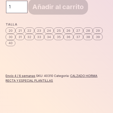
Bota
Añadir al carrito
horma
recta
blanco/gris
TALLA
cantidad
20
21
22
23
24
25
26
27
28
29
30
31
32
33
34
35
36
37
38
39
40
Envío 4 / 6 semanas
SKU:
40310
Categoría:
CALZADO HORMA
RECTA Y ESPECIAL PLANTILLAS