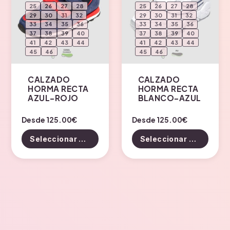
se
se
25
26
27
28
25
26
27
28
pueden
pueden
29
30
31
32
29
30
31
32
33
34
35
36
33
34
35
36
elegir
elegir
37
38
39
40
37
38
39
40
en
en
41
42
43
44
41
42
43
44
la
la
45
46
45
46
página
página
de
de
CALZADO
CALZADO
HORMA RECTA
HORMA RECTA
producto
producto
AZUL-ROJO
BLANCO-AZUL
Este
Este
Desde
125.00
€
Desde
125.00
€
producto
producto
Seleccionar opciones
Seleccionar opciones
tiene
tiene
múltiples
múltiples
variantes.
variantes.
Las
Las
opciones
opciones
se
se
pueden
pueden