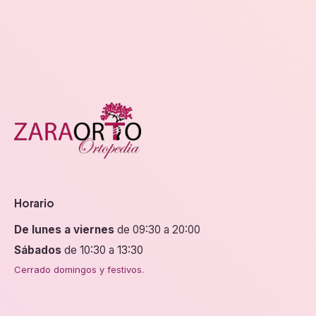
elegir
elegir
en
en
la
la
página
página
de
de
producto
producto
Horario
De lunes a viernes
de 09:30 a 20:00
Sábados
de 10:30 a 13:30
Cerrado domingos y festivos.