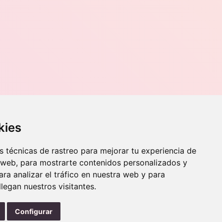
Contacto
kies
o, 70,
Teléfono
976 56 89 94
 técnicas de rastreo para mejorar tu experiencia de
Whatsapp
 web, para mostrarte contenidos personalizados y
info@zaraorto.com
ra analizar el tráfico en nuestra web y para
egan nuestros visitantes.
Configurar
instag
Protección de datos
Términos y condiciones