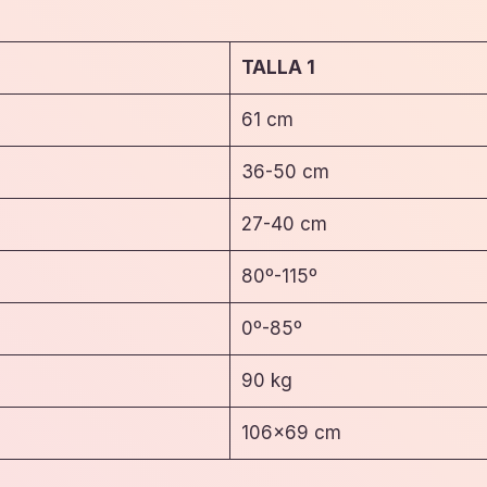
TALLA 1
61 cm
36-50 cm
27-40 cm
80º-115º
0º-85º
90 kg
106×69 cm