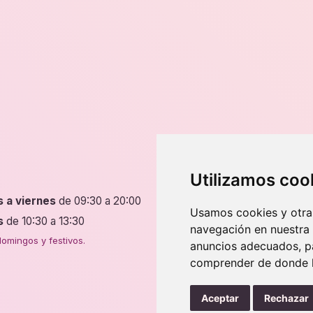
Dirección
Utilizamos coo
s a viernes
de 09:30 a 20:00
P.º de Fernando el Católic
Usamos cookies y otras
50009 Zaragoza
s
de 10:30 a 13:30
navegación en nuestra
4 tiendas en Zaragoza.
omingos y festivos.
anuncios adecuados, pa
comprender de donde ll
Aceptar
Rechazar
Ley de cookies
Nota legal