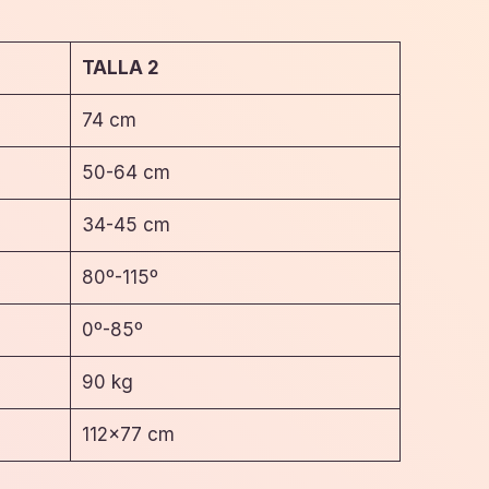
TALLA 2
74 cm
50-64 cm
34-45 cm
80º-115º
0º-85º
90 kg
112×77 cm