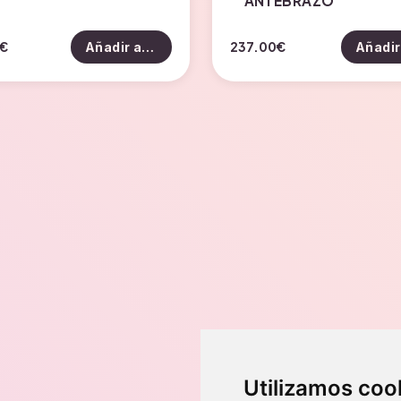
ANTEBRAZO
€
237.00
€
Añadir al carrito
Dirección
Utilizamos coo