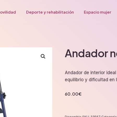
ovilidad
Deporte y rehabilitación
Espacio mujer
Andador n
Andador de interior ideal
equilibrio y dificultad en 
60.00
€
Disponible
SKU:
33567
Categoría