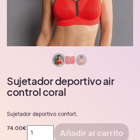
Sujetador deportivo air
control coral
Sujetador deportivo confort.
74.00
€
Sujetador
Añadir al carrito
deportivo