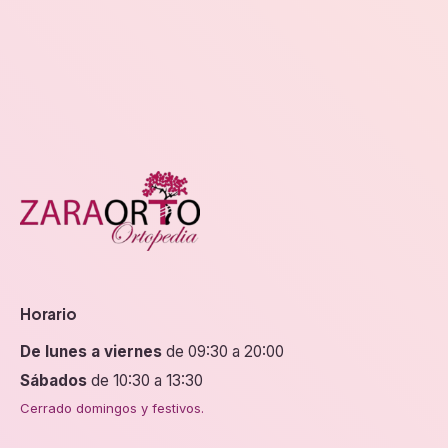
pueden
pueden
elegir
elegir
en
en
la
la
página
página
de
de
producto
producto
Horario
De lunes a viernes
de 09:30 a 20:00
Sábados
de 10:30 a 13:30
Cerrado domingos y festivos.