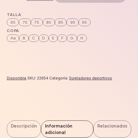
air
control
TALLA
coral
65
70
75
80
85
90
95
cantidad
COPA
Aa
B
C
D
E
F
G
H
Disponible
SKU:
22654
Categoría:
Sujetadores deportivos
Descripción
Información
Relacionados
adicional