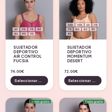
100
105
65
70
65
70
75
80
75
80
85
90
85
90
95
95
SUJETADOR
SUJETADOR
DEPORTIVO
DEPORTIVO
AIR CONTROL
MOMENTUM
FUCSIA
DESERT
Este
Este
74.00
€
72.00
€
producto
producto
Seleccionar opciones
Seleccionar opciones
tiene
tiene
múltiples
múltiples
variantes.
variantes.
Envío gratis
Envío gratis
Las
Las
opciones
opciones