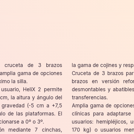
n cruceta de 3 brazos
la gama de cojines y res
a amplia gama de opciones
Cruceta de 3 brazos par
mo la silla.
brazos en versión ref
usuario, HeliX 2 permite
desmontables y abatibles 
cm, la altura y ángulo del
transferencias.
de gravedad (-5 cm a +7,5
Amplia gama de opciones
lo de las plataformas. El
clínicas para adaptars
ionarse a 0º o 3º.
usuarios: hemipléjicos, 
ión mediante 7 cinchas,
170 kg) o usuarios men