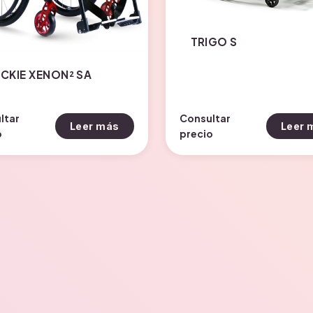
TRIGO S
CKIE XENON² SA
ltar
Consultar
Leer más
Leer 
o
precio