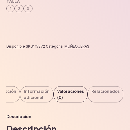
TALLA
1
2
3
Disponible
SKU:
15372
Categoría:
MUÑEQUERAS
cripción
Información
Valoraciones
Relacionados
adicional
(0)
Descripción
Descripción