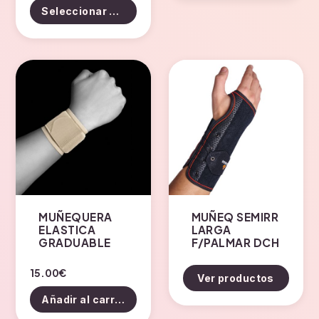
producto
Seleccionar opciones
tiene
múltiples
variantes.
Las
opciones
se
pueden
elegir
en
la
página
de
MUÑEQUERA
MUÑEQ SEMIRR
ELASTICA
LARGA
producto
GRADUABLE
F/PALMAR DCH
15.00
€
Ver productos
Añadir al carrito