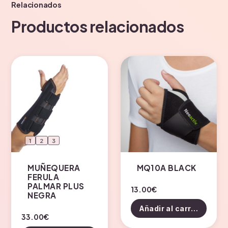
Relacionados
Productos relacionados
1
2
3
MUÑEQUERA
MQ10A BLACK
FERULA
PALMAR PLUS
13.00
€
NEGRA
Añadir al carrito
Este
33.00
€