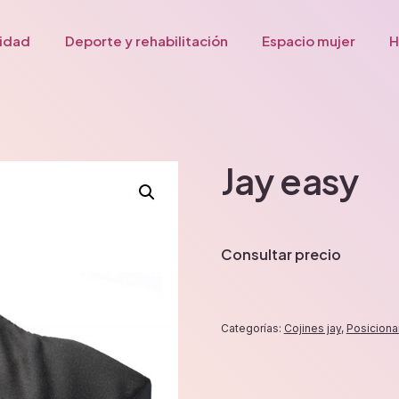
lidad
Deporte y rehabilitación
Espacio mujer
H
Jay easy
Consultar precio
Categorías:
Cojines jay
,
Posiciona