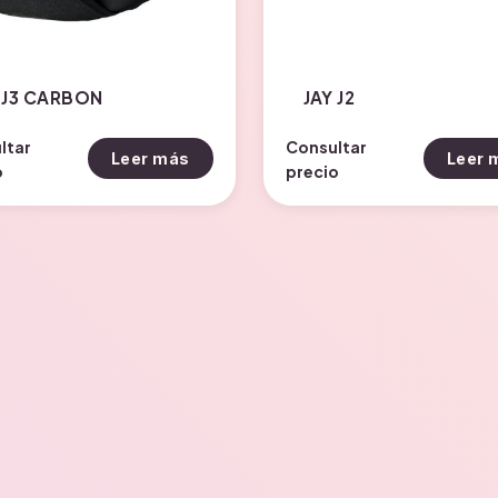
 J3 CARBON
JAY J2
ltar
Consultar
Leer más
Leer 
o
precio