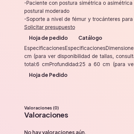
-Paciente con postura simétrica o asimétrica
postural moderado
-Soporte a nivel de fémur y trocánteres para e
Solicitar presupuesto
Hoja de pedido
Catálogo
EspecificacionesEspecificacionesDimensio
consulta la hoja de pedido)PesosPeso máx u
cm (para ver disponibilidad de tallas, consult
de funda:Funda resistente a la incontinenc
total:6 cmProfundidad:25 a 60 cm (para ver 
Hoja de Pedido
Valoraciones (0)
Valoraciones
No hay valoraciones aún.