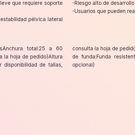
 leve que requiere soporte
-Riesgo alto de desarrollo
-Usuarios que pueden re
stabilidad pélvica lateral
nesAnchura total:25 a 60
suario:150 kgOpcionesTipo
a la hoja de pedido)Altura
ia (Funda microclimática
disponibilidad de tallas,
opcional)