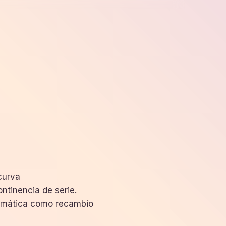
curva
ontinencia de serie.
limática como recambio