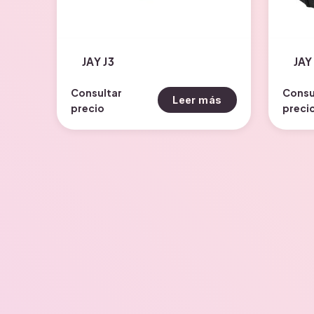
JAY J3
JAY
Consultar
Consu
Leer más
precio
preci