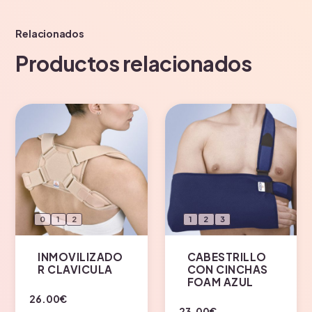
Relacionados
Productos relacionados
0
1
2
1
2
3
INMOVILIZADO
CABESTRILLO
R CLAVICULA
CON CINCHAS
FOAM AZUL
Este
26.00
€
Este
23.00
€