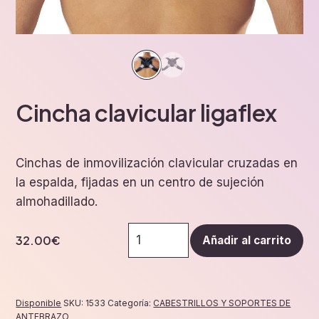
Cincha clavicular ligaflex
Cinchas de inmovilización clavicular cruzadas en
la espalda, fijadas en un centro de sujeción
almohadillado.
Cincha
32.00
€
Añadir al carrito
clavicular
ligaflex
cantidad
Disponible
SKU:
1533
Categoría:
CABESTRILLOS Y SOPORTES DE
ANTEBRAZO