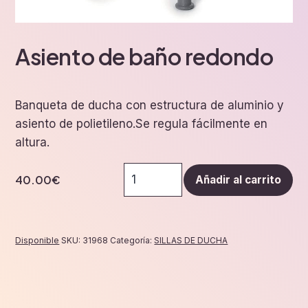
Asiento de baño redondo
Banqueta de ducha con estructura de aluminio y
asiento de polietileno.Se regula fácilmente en
altura.
Asiento
40.00
€
Añadir al carrito
de
baño
redondo
cantidad
Disponible
SKU:
31968
Categoría:
SILLAS DE DUCHA