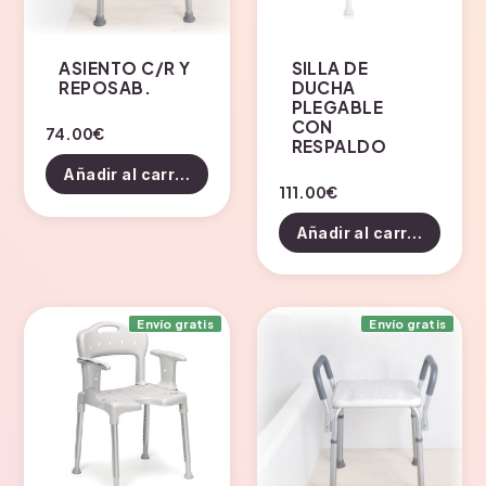
ASIENTO C/R Y
SILLA DE
REPOSAB.
DUCHA
PLEGABLE
CON
74.00
€
RESPALDO
Añadir al carrito
111.00
€
Añadir al carrito
Envío gratis
Envío gratis