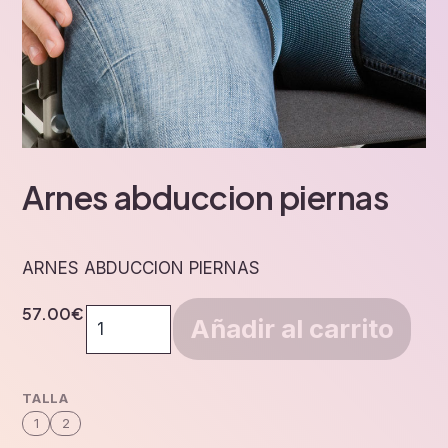
Arnes abduccion piernas
ARNES ABDUCCION PIERNAS
57.00
€
Arnes
Añadir al carrito
abduccion
piernas
cantidad
TALLA
1
2